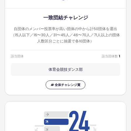
一致団結チャレンジ
自団体のメンバー投票率が高い団体の中から計50団体を選出
（15人以下／16〜30人／31〜45人／46〜70人／71人以上の団体
人数区分ごとに抽選で各10団体）
該当団体
該当団体数
1
体育会競技ダンス部
#
全体チャレンジ賞