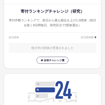
寄付ランキングチャレンジ（研究）
寄付件数ランキングで、前日から最も順位を上げた9団体（初日
を除く9日間毎日、研究区分で1団体選出）
該当団体
該当団体数
0
他大学の団体が受賞されました
#
全体チャレンジ賞