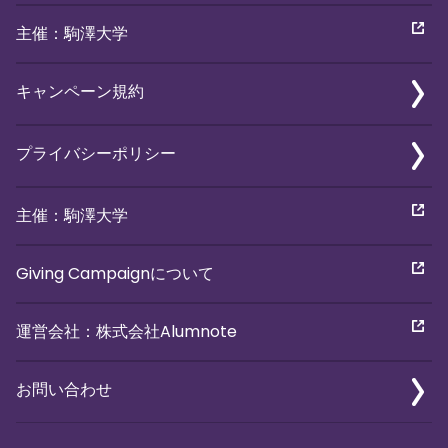
主催：駒澤大学
キャンペーン規約
プライバシーポリシー
主催：駒澤大学
Giving Campaignについて
運営会社：株式会社Alumnote
お問い合わせ