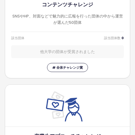
コンテンツチャレンジ
SNSやHP、対面などで魅力的に広報を行った団体の中から運営
が選んだ50団体
該当団体
該当団体数
0
他大学の団体が受賞されました
#
全体チャレンジ賞